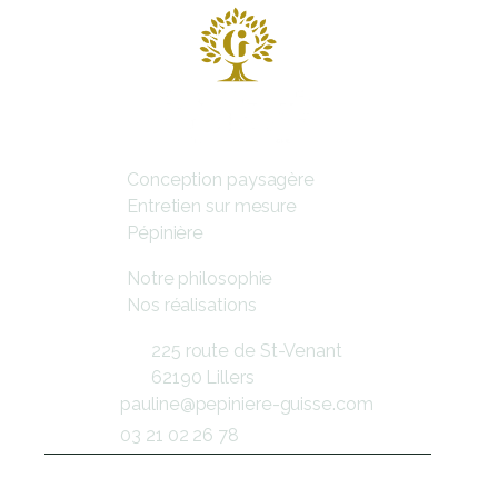
Nos Services
Conception paysagère
Entretien sur mesure
Pépinière
A propos de nous
Notre philosophie
Nos réalisations
Contact
225 route de St-Venant
62190 Lillers
pauline@pepiniere-guisse.com
03 21 02 26 78