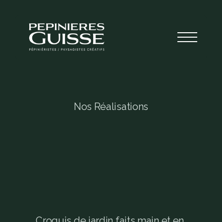
Nos Réalisations
C
r
o
q
u
i
s
p
a
y
s
a
g
e
r
s
s
u
r
m
e
s
u
r
e
p
o
u
r
i
m
a
g
i
n
e
r
v
o
t
r
e
f
u
t
u
r
j
a
r
d
i
n
Croquis de jardin faits main et en 