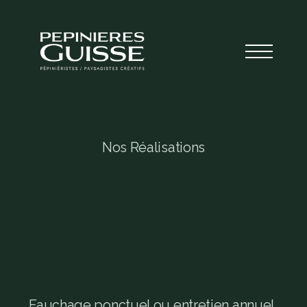
Nos Réalisations
F
a
u
c
h
a
g
e
r
a
i
s
o
n
n
é
:
e
n
t
r
e
t
i
e
n
p
o
n
c
t
u
e
l
o
u
c
o
n
t
r
a
t
s
é
r
é
n
i
t
é
4
p
a
s
s
a
g
e
s
Fauchage ponctuel ou entretien annuel 