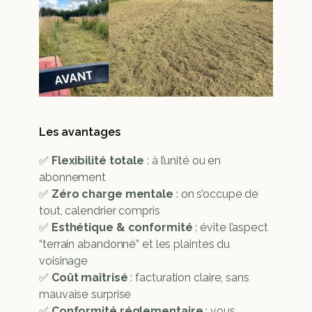
Les avantages
✅ 
Flexibilité totale
 : à l’unité ou en 
abonnement
✅ 
Zéro charge mentale
 : on s’occupe de 
tout, calendrier compris
✅ 
Esthétique & conformité
 : évite l’aspect 
“terrain abandonné” et les plaintes du 
voisinage
✅ 
Coût maîtrisé
 : facturation claire, sans 
mauvaise surprise
✅ 
Conformité réglementaire
 : vous 