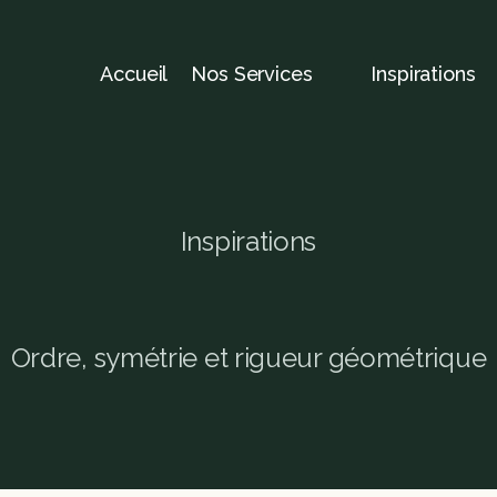
Accueil
Nos Services
Inspirations
Inspirations
a
r
d
i
n
à
l
a
f
r
a
n
ç
a
i
Ordre, symétrie et rigueur géométrique