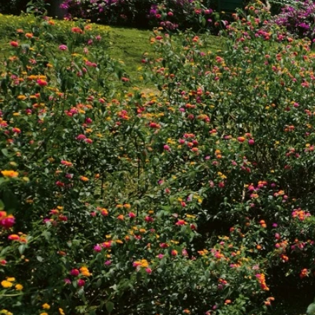
B
Chaq