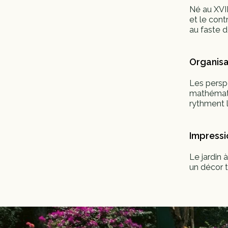
Né au XVII
et le contr
au faste 
Organisa
Les perspe
mathématiq
rythment 
Impressi
Le jardin 
un décor t