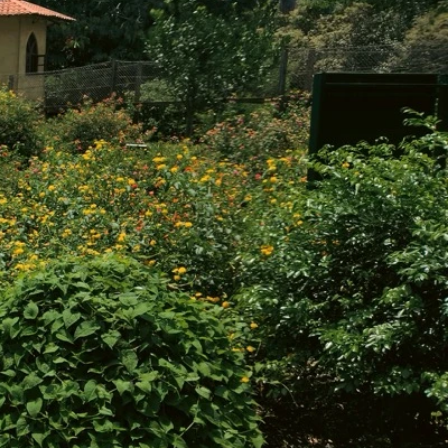
e?
tre ?