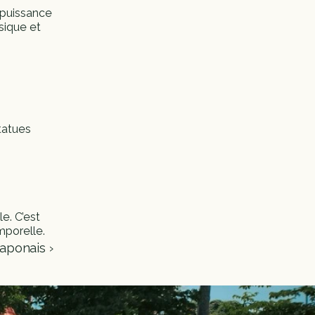
 puissance 
sique et 
atues 
e. C’est 
mporelle.
japonais ›